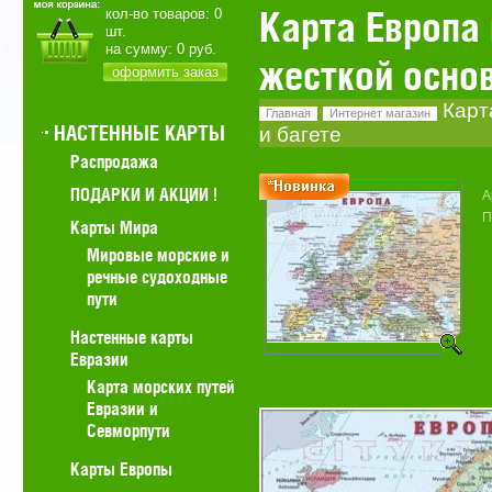
Карта Европа
кол-во товаров:
0
шт.
на сумму:
0
руб.
жесткой основ
оформить заказ
Карт
Главная
Интернет магазин
НАСТЕННЫЕ КАРТЫ
и багете
Распродажа
ПОДАРКИ И АКЦИИ !
А
П
Карты Мира
Мировые морские и
речные судоходные
пути
Настенные карты
Евразии
Карта морских путей
Евразии и
Севморпути
Карты Европы