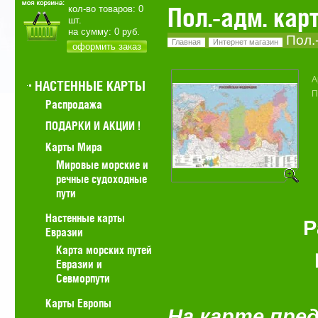
Пол.-адм. кар
кол-во товаров:
0
шт.
на сумму:
0
руб.
Пол.-
Главная
Интернет магазин
оформить заказ
А
НАСТЕННЫЕ КАРТЫ
П
Распродажа
ПОДАРКИ И АКЦИИ !
Карты Мира
Мировые морские и
речные судоходные
пути
Настенные карты
Р
Евразии
Карта морских путей
Евразии и
Севморпути
Карты Европы
На карте пре