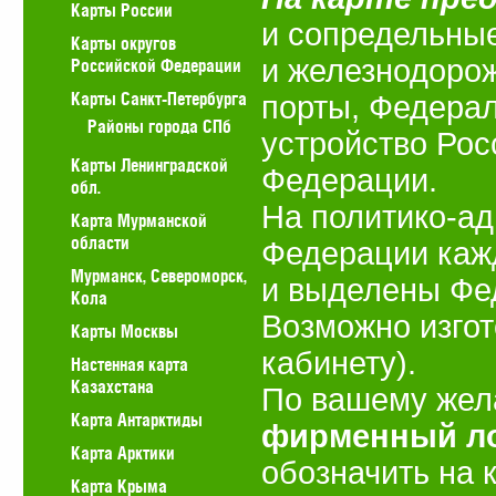
Карты России
и сопредельные
Карты округов
и железнодорож
Российской Федерации
Карты Санкт-Петербурга
порты, Федерал
Районы города СПб
устройство Рос
Карты Ленинградской
Федерации.
обл.
На политико-ад
Карта Мурманской
области
Федерации каж
Мурманск, Североморск,
и выделены Фе
Кола
Возможно изгот
Карты Москвы
кабинету).
Настенная карта
Казахстана
По вашему жел
Карта Антарктиды
фирменный ло
Карта Арктики
обозначить на 
Карта Крыма