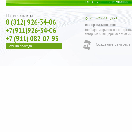
Главная
О компании
Наши контакты:
© 2013 - 2026 CityKart
8 (812) 926-34-06
Все права защищены.
+7(911)926-34-06
Все зарегистрированные торговы
товарные знаки, принадлежат их
+7 (911) 082-07-93
Создание сайтов
: 
citykart@mail.ru
схема проезда