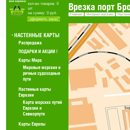
Врезка порт Бр
кол-во товаров:
0
шт.
на сумму:
0
руб.
Главная
Интернет магазин
Настенн
оформить заказ
НАСТЕННЫЕ КАРТЫ
Распродажа
ПОДАРКИ И АКЦИИ !
Карты Мира
Мировые морские и
речные судоходные
пути
Настенные карты
Евразии
Карта морских путей
Евразии и
Севморпути
Карты Европы